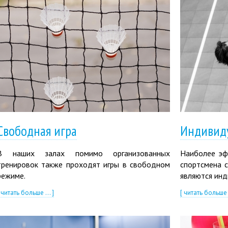
Свободная игра
Индивиду
В наших залах помимо организованных
Наиболее эф
тренировок также проходят игры в свободном
спортсмена 
режиме.
являются инд
 читать больше ... ]
[ читать больше .