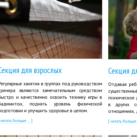
Секция для взрослых
Секция д
Регулярные занятия в группах под руководством
Отдавая реб
тренера являются замечательным средством
существенн
быстро и качественно освоить технику игры в
психическое 
бадминтон, поднять уровень физической
в других с
подготовки и улучшить здоровье в целом.
отношениях, 
 читать больше ... ]
[ читать больше .